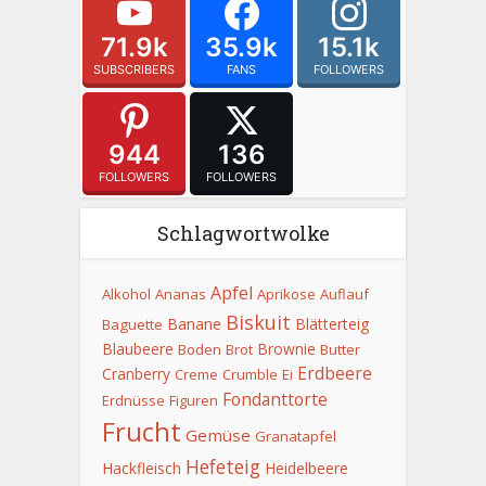
71.9k
35.9k
15.1k
SUBSCRIBERS
FANS
FOLLOWERS
944
136
FOLLOWERS
FOLLOWERS
Schlagwortwolke
Apfel
Alkohol
Ananas
Aprikose
Auflauf
Biskuit
Banane
Blätterteig
Baguette
Blaubeere
Brownie
Boden
Brot
Butter
Erdbeere
Cranberry
Creme
Crumble
Ei
Fondanttorte
Erdnüsse
Figuren
Frucht
Gemüse
Granatapfel
Hefeteig
Hackfleisch
Heidelbeere