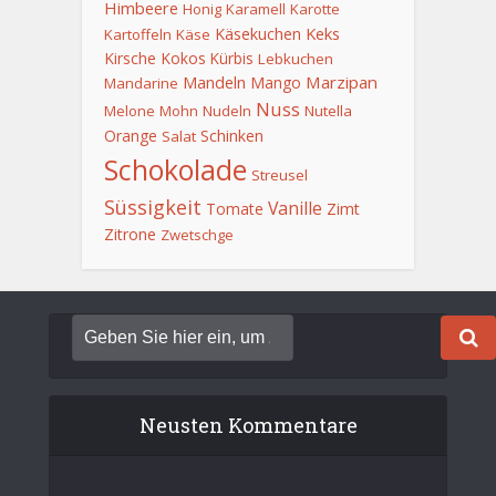
Himbeere
Honig
Karamell
Karotte
Keks
Käsekuchen
Kartoffeln
Käse
Kirsche
Kokos
Kürbis
Lebkuchen
Mandeln
Marzipan
Mango
Mandarine
Nuss
Melone
Mohn
Nudeln
Nutella
Orange
Schinken
Salat
Schokolade
Streusel
Süssigkeit
Vanille
Tomate
Zimt
Zitrone
Zwetschge
Neusten Kommentare