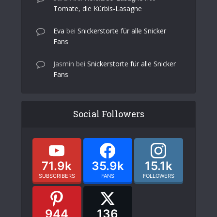
Tomate, die Kürbis-Lasagne
Eva
bei
Snickerstorte für alle Snicker
Fans
Jasmin
bei
Snickerstorte für alle Snicker
Fans
Social Followers
71.9k
35.9k
15.1k
SUBSCRIBERS
FANS
FOLLOWERS
944
136