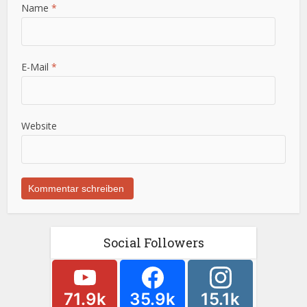
Name
*
E-Mail
*
Website
Social Followers
71.9k
35.9k
15.1k