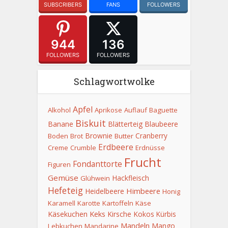
SUBSCRIBERS
FANS
FOLLOWERS
944
136
FOLLOWERS
FOLLOWERS
Schlagwortwolke
Apfel
Alkohol
Aprikose
Auflauf
Baguette
Biskuit
Banane
Blätterteig
Blaubeere
Brownie
Cranberry
Boden
Brot
Butter
Erdbeere
Creme
Crumble
Erdnüsse
Frucht
Fondanttorte
Figuren
Gemüse
Hackfleisch
Glühwein
Hefeteig
Himbeere
Heidelbeere
Honig
Karamell
Karotte
Kartoffeln
Käse
Keks
Käsekuchen
Kirsche
Kokos
Kürbis
Mandeln
Mango
Lebkuchen
Mandarine