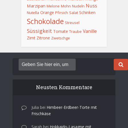
Nuss
Marzipan
Melone
Mohn
Nudeln
Orange
Schinken
Nutella
Pfirsich
Salat
Schokolade
Streusel
Süssigkeit
Vanille
Tomate
Traube
Zimt
Zitrone
Zwetschge
Neusten Kommentare
Julia
bei
Himbeer-Erdbeer-Torte mit
Frischkäse
Sarah
bei
Hokkaido-Lasagne mit