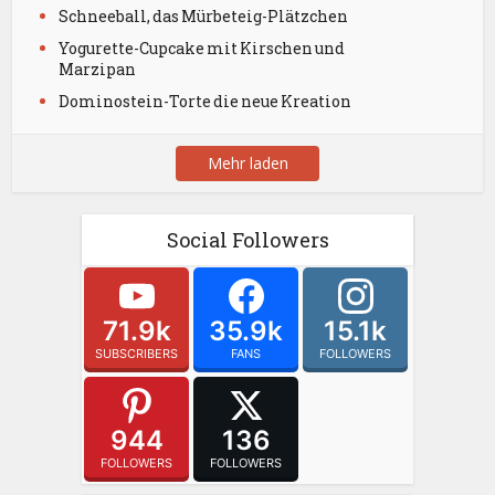
Schneeball, das Mürbeteig-Plätzchen
Yogurette-Cupcake mit Kirschen und
Marzipan
Dominostein-Torte die neue Kreation
Mehr laden
Social Followers
71.9k
35.9k
15.1k
SUBSCRIBERS
FANS
FOLLOWERS
944
136
FOLLOWERS
FOLLOWERS