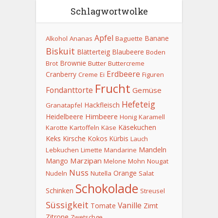
Schlagwortwolke
Apfel
Banane
Alkohol
Ananas
Baguette
Biskuit
Blätterteig
Blaubeere
Boden
Brownie
Brot
Butter
Buttercreme
Erdbeere
Cranberry
Creme
Ei
Figuren
Frucht
Fondanttorte
Gemüse
Hefeteig
Hackfleisch
Granatapfel
Himbeere
Heidelbeere
Honig
Karamell
Käsekuchen
Karotte
Kartoffeln
Käse
Keks
Kirsche
Kokos
Kürbis
Lauch
Mandeln
Lebkuchen
Limette
Mandarine
Marzipan
Mango
Melone
Mohn
Nougat
Nuss
Orange
Nudeln
Nutella
Salat
Schokolade
Schinken
Streusel
Süssigkeit
Vanille
Tomate
Zimt
Zitrone
Zwetschge