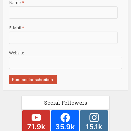
Name
*
E-Mail
*
Website
Social Followers
71.9k
35.9k
15.1k