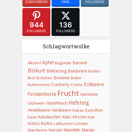
SUBSCRIBERS
FANS
FOLLOWERS
944
136
FOLLOWERS
FOLLOWERS
Schlagwortwolke
Apfel
Banane
Alkohol
Baguette
Biskuit
Blätterteig
Blaubeere
Boden
Brownie
Brot
Brötchen
Butter
Erdbeere
Cranberry
Buttercreme
Creme
Frucht
Fondanttorte
Gemüse
Hefeteig
Hackfleisch
Glühwein
Himbeere
Heidelbeere
Kakau
Kartoffeln
Keks
Käsekuchen
Kirsche
Käse
Kiwi
Kokos
Kürbis
Lebkuchen
Limette
Mandeln
Mango
Mandarine
Mandel