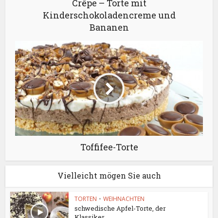
Crêpe – Torte mit
Kinderschokoladencreme und
Bananen
Toffifee-Torte
Vielleicht mögen Sie auch
TORTEN
•
WEIHNACHTEN
schwedische Apfel-Torte, der
Klassiker