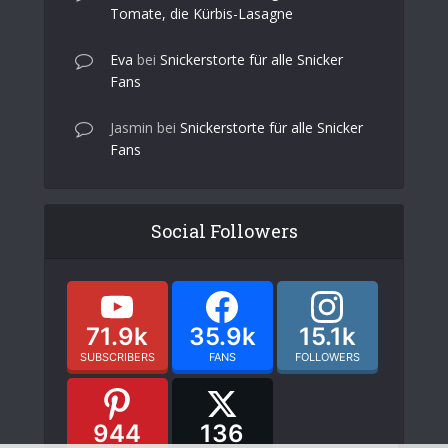
Tomate, die Kürbis-Lasagne
Eva
bei
Snickerstorte für alle Snicker
Fans
Jasmin
bei
Snickerstorte für alle Snicker
Fans
Social Followers
71.9k
35.9k
15.1k
SUBSCRIBERS
FANS
FOLLOWERS
944
136