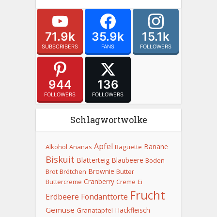
71.9k
35.9k
15.1k
SUBSCRIBERS
FANS
FOLLOWERS
944
136
FOLLOWERS
FOLLOWERS
Schlagwortwolke
Apfel
Banane
Alkohol
Ananas
Baguette
Biskuit
Blätterteig
Blaubeere
Boden
Brownie
Brot
Brötchen
Butter
Cranberry
Buttercreme
Creme
Ei
Frucht
Erdbeere
Fondanttorte
Gemüse
Hackfleisch
Granatapfel