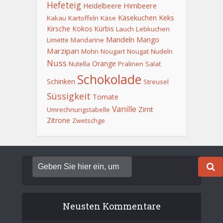
Hefeteig
Himbeere
Heidelbeere
Keks
Käsekuchen
Kakau
Kartoffeln
Käse
Kirsche
Kokos
Kürbis
Lauch
Lebkuchen
Mandeln
Mango
Limette
Mandarine
Marzipan
Mohn
Nougart
Nougat
Nudeln
Nuss
Orange
Nutella
Pralinen
Salat
Schokolade
Schinken
Streusel
Süssigkeit
Tomate
Vanille
Zimt
Umrechnungstabelle
Zitrone
Zwetschge
Neusten Kommentare