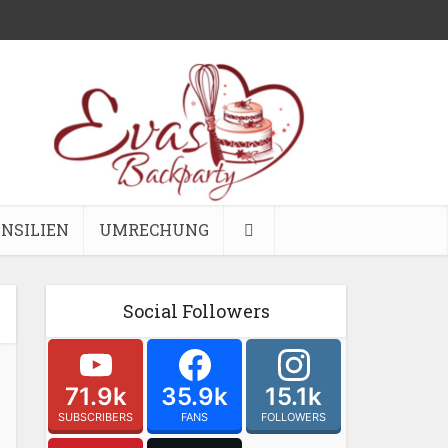
NSILIEN
UMRECHUNG
Social Followers
71.9k
35.9k
15.1k
SUBSCRIBERS
FANS
FOLLOWERS