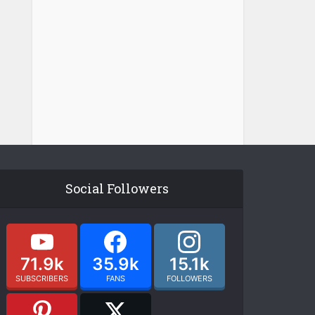
Social Followers
71.9k
35.9k
15.1k
SUBSCRIBERS
FANS
FOLLOWERS