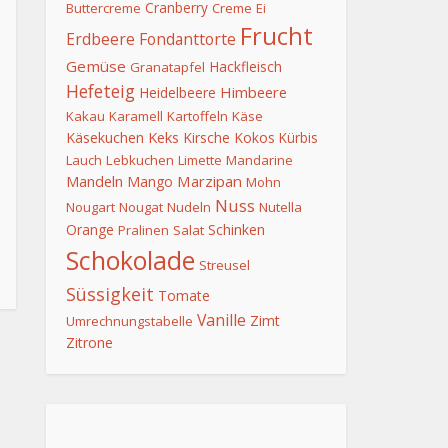
Cranberry
Buttercreme
Creme
Ei
Frucht
Erdbeere
Fondanttorte
Gemüse
Hackfleisch
Granatapfel
Hefeteig
Himbeere
Heidelbeere
Kakau
Karamell
Kartoffeln
Käse
Keks
Käsekuchen
Kirsche
Kokos
Kürbis
Lauch
Lebkuchen
Limette
Mandarine
Mandeln
Marzipan
Mango
Mohn
Nuss
Nougart
Nougat
Nudeln
Nutella
Orange
Schinken
Pralinen
Salat
Schokolade
Streusel
Süssigkeit
Tomate
Vanille
Zimt
Umrechnungstabelle
Zitrone