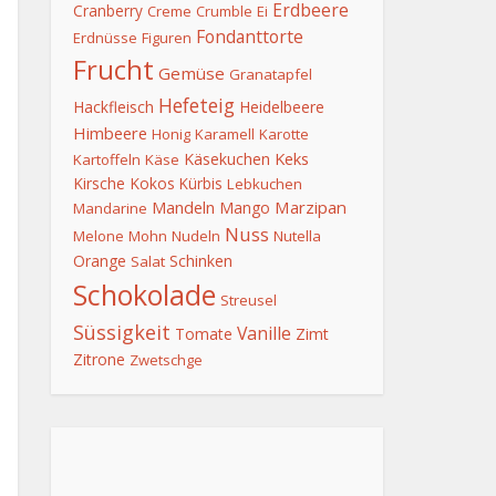
Erdbeere
Cranberry
Creme
Crumble
Ei
Fondanttorte
Erdnüsse
Figuren
Frucht
Gemüse
Granatapfel
Hefeteig
Hackfleisch
Heidelbeere
Himbeere
Honig
Karamell
Karotte
Keks
Käsekuchen
Kartoffeln
Käse
Kirsche
Kokos
Kürbis
Lebkuchen
Mandeln
Marzipan
Mango
Mandarine
Nuss
Melone
Mohn
Nudeln
Nutella
Orange
Schinken
Salat
Schokolade
Streusel
Süssigkeit
Vanille
Tomate
Zimt
Zitrone
Zwetschge