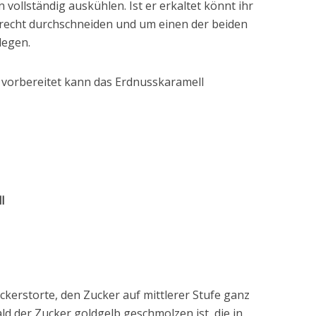
 vollständig auskühlen. Ist er erkaltet könnt ihr
recht durchschneiden und um einen der beiden
legen.
o vorbereitet kann das Erdnusskaramell
l
ckerstorte, den Zucker auf mittlerer Stufe ganz
d der Zucker goldgelb geschmolzen ist, die in