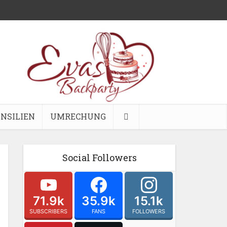
NSILIEN
UMRECHUNG
Social Followers
71.9k
35.9k
15.1k
SUBSCRIBERS
FANS
FOLLOWERS