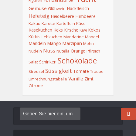
Fondanttorte
Figuren
Gemüse
Hackfleisch
Glühwein
Hefeteig
Himbeere
Heidelbeere
Kakau
Karotte
Kartoffeln
Käse
Keks
Käsekuchen
Kirsche
Kokos
Kiwi
Kürbis
Lebkuchen
Mandarine
Mandel
Mandeln
Marzipan
Mango
Mohn
Nuss
Orange
Nudeln
Nutella
Pfirsich
Schokolade
Schinken
Salat
Süssigkeit
Tomate
Streusel
Traube
Vanille
Zimt
Umrechnungstabelle
Zitrone