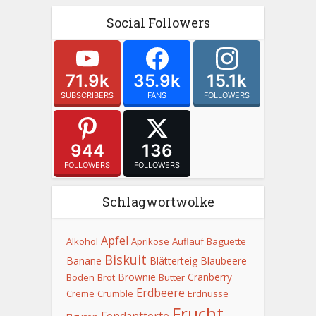
Social Followers
71.9k
35.9k
15.1k
SUBSCRIBERS
FANS
FOLLOWERS
944
136
FOLLOWERS
FOLLOWERS
Schlagwortwolke
Apfel
Alkohol
Aprikose
Auflauf
Baguette
Biskuit
Banane
Blätterteig
Blaubeere
Brownie
Cranberry
Boden
Brot
Butter
Erdbeere
Creme
Crumble
Erdnüsse
Frucht