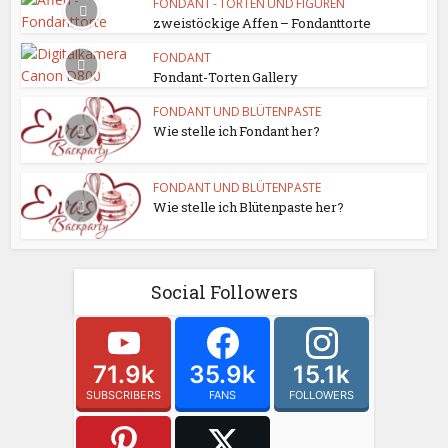
FONDANT - TORTEN UND FIGUREN
zweistöckige Affen – Fondanttorte
FONDANT
Fondant-Torten Gallery
FONDANT UND BLÜTENPASTE
Wie stelle ich Fondant her?
FONDANT UND BLÜTENPASTE
Wie stelle ich Blütenpaste her?
Social Followers
71.9k
35.9k
15.1k
SUBSCRIBERS
FANS
FOLLOWERS