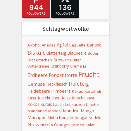
944
136
FOLLOWERS
FOLLOWERS
Schlagwortwolke
Apfel
Banane
Alkohol
Ananas
Baguette
Biskuit
Blätterteig
Blaubeere
Boden
Brownie
Brot
Brötchen
Butter
Cranberry
Buttercreme
Creme
Ei
Frucht
Erdbeere
Fondanttorte
Hefeteig
Gemüse
Hackfleisch
Himbeere
Heidelbeere
Kakau
Kartoffeln
Keks
Käsekuchen
Kirsche
Käse
Kiwi
Kokos
Kürbis
Lauch
Lebkuchen
Limette
Mandeln
Mango
Mandarine
Mandel
Marzipan
Mohn
Nougart
Nougat
Nudeln
Nuss
Orange
Nutella
Pralinen
Salat