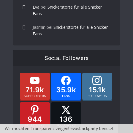
Eva
bei
Snickerstorte für alle Snicker
Fans
Jasmin
bei
Snickerstorte für alle Snicker
Fans
Social Followers
71.9k
35.9k
15.1k
SUBSCRIBERS
FANS
FOLLOWERS
944
136
FOLLOWERS
FOLLOWERS
Wir möchten Transparenz zeigen! evasbackparty benutzt