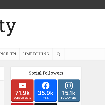
NSILIEN
UMRECHUNG
Social Followers
71.9k
35.9k
15.1k
SUBSCRIBERS
FANS
FOLLOWERS