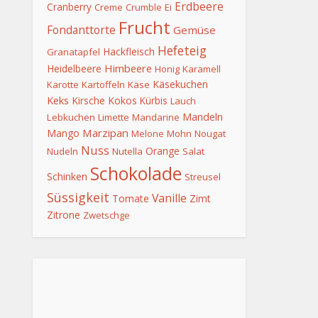
Erdbeere
Cranberry
Creme
Crumble
Ei
Frucht
Fondanttorte
Gemüse
Hefeteig
Hackfleisch
Granatapfel
Himbeere
Heidelbeere
Honig
Karamell
Käsekuchen
Karotte
Kartoffeln
Käse
Keks
Kirsche
Kokos
Kürbis
Lauch
Mandeln
Lebkuchen
Limette
Mandarine
Marzipan
Mango
Melone
Mohn
Nougat
Nuss
Orange
Nudeln
Nutella
Salat
Schokolade
Schinken
Streusel
Süssigkeit
Vanille
Tomate
Zimt
Zitrone
Zwetschge