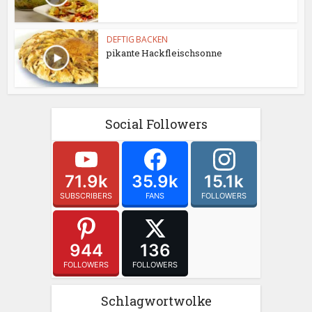
DEFTIG BACKEN
pikante Hackfleischsonne
Social Followers
71.9k
35.9k
15.1k
SUBSCRIBERS
FANS
FOLLOWERS
944
136
FOLLOWERS
FOLLOWERS
Schlagwortwolke