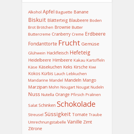
Apfel
Banane
Alkohol
Baguette
Biskuit
Blätterteig
Blaubeere
Boden
Brownie
Brot
Brötchen
Butter
Erdbeere
Cranberry
Buttercreme
Creme
Frucht
Fondanttorte
Gemüse
Hefeteig
Hackfleisch
Glühwein
Himbeere
Heidelbeere
Kakau
Kartoffeln
Keks
Käsekuchen
Kirsche
Käse
Kiwi
Kokos
Kürbis
Lauch
Lebkuchen
Mandeln
Mango
Mandarine
Mandel
Marzipan
Mohn
Nougart
Nougat
Nudeln
Nuss
Orange
Nutella
Pfirsich
Pralinen
Schokolade
Schinken
Salat
Süssigkeit
Tomate
Streusel
Traube
Vanille
Zimt
Umrechnungstabelle
Zitrone