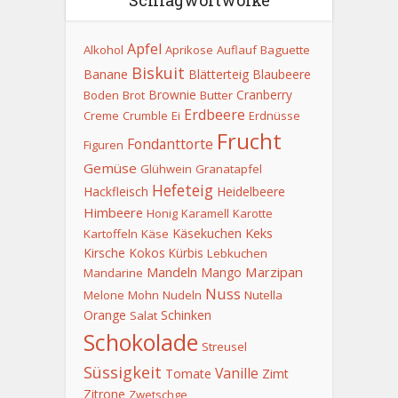
Apfel
Alkohol
Aprikose
Auflauf
Baguette
Biskuit
Banane
Blätterteig
Blaubeere
Brownie
Cranberry
Boden
Brot
Butter
Erdbeere
Creme
Crumble
Ei
Erdnüsse
Frucht
Fondanttorte
Figuren
Gemüse
Glühwein
Granatapfel
Hefeteig
Hackfleisch
Heidelbeere
Himbeere
Honig
Karamell
Karotte
Keks
Käsekuchen
Kartoffeln
Käse
Kirsche
Kokos
Kürbis
Lebkuchen
Mandeln
Marzipan
Mango
Mandarine
Nuss
Melone
Mohn
Nudeln
Nutella
Orange
Schinken
Salat
Schokolade
Streusel
Süssigkeit
Vanille
Tomate
Zimt
Zitrone
Zwetschge