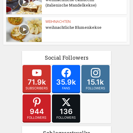
(italienische Mandelkekse)
WEIHNACHTEN
weihnachtliche Blumenkekse
Social Followers
71.9k
35.9k
15.1k
SUBSCRIBERS
FANS
FOLLOWERS
944
136
FOLLOWERS
FOLLOWERS
Schlagwortwolke