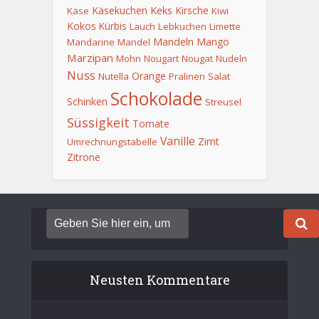
Keks
Käsekuchen
Kirsche
Käse
Kiwi
Kokos
Kürbis
Lauch
Lebkuchen
Limette
Mandeln
Mango
Mandarine
Mandel
Marzipan
Mohn
Nougart
Nougat
Nudeln
Nuss
Orange
Nutella
Pralinen
Salat
Schokolade
Schinken
Streusel
Süssigkeit
Tomate
Vanille
Zimt
Umrechnungstabelle
Zitrone
Neusten Kommentare