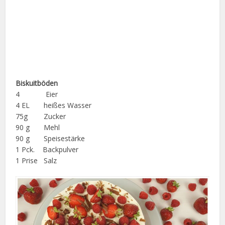
Biskuitböden
4 Eier
4 EL heißes Wasser
75g Zucker
90 g Mehl
90 g Speisestärke
1 Pck. Backpulver
1 Prise Salz