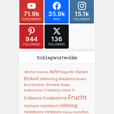
71.9k
35.9k
15.1k
SUBSCRIBERS
FANS
FOLLOWERS
944
136
FOLLOWERS
FOLLOWERS
Schlagwortwolke
Apfel
Banane
Alkohol
Ananas
Baguette
Biskuit
Blätterteig
Blaubeere
Boden
Brownie
Brot
Brötchen
Butter
Cranberry
Buttercreme
Creme
Ei
Frucht
Erdbeere
Fondanttorte
Hefeteig
Gemüse
Hackfleisch
Himbeere
Heidelbeere
Kakau
Kartoffeln