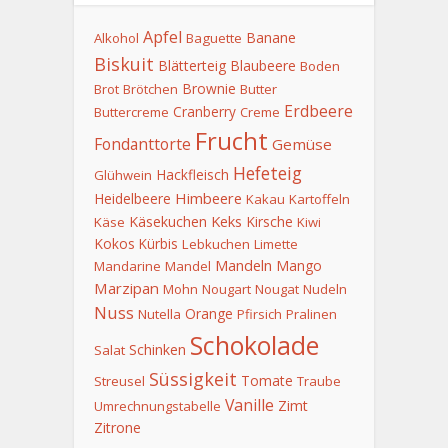
Apfel
Banane
Alkohol
Baguette
Biskuit
Blätterteig
Blaubeere
Boden
Brownie
Brot
Brötchen
Butter
Erdbeere
Cranberry
Buttercreme
Creme
Frucht
Fondanttorte
Gemüse
Hefeteig
Hackfleisch
Glühwein
Himbeere
Heidelbeere
Kakau
Kartoffeln
Keks
Käsekuchen
Kirsche
Käse
Kiwi
Kokos
Kürbis
Lebkuchen
Limette
Mandeln
Mango
Mandarine
Mandel
Marzipan
Mohn
Nougart
Nougat
Nudeln
Nuss
Orange
Nutella
Pfirsich
Pralinen
Schokolade
Schinken
Salat
Süssigkeit
Tomate
Streusel
Traube
Vanille
Zimt
Umrechnungstabelle
Zitrone