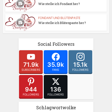
Wie stelle ich Fondant her?
FONDANT UND BLÜTENPASTE
Wie stelle ich Blütenpaste her?
Social Followers
71.9k
35.9k
15.1k
SUBSCRIBERS
FANS
FOLLOWERS
944
136
FOLLOWERS
FOLLOWERS
Schlagwortwolke