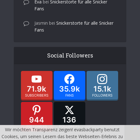
Eva
bei
Snickerstorte für alle Snicker
Fans
Jasmin
bei
Snickerstorte für alle Snicker
Fans
Social Followers
71.9k
35.9k
15.1k
SUBSCRIBERS
FANS
FOLLOWERS
944
136
FOLLOWERS
FOLLOWERS
Wir möchten Transparenz zeigen! evasbackparty benutzt
Cookies, um seinen Lesern das beste Webseiten-Erlebnis zu