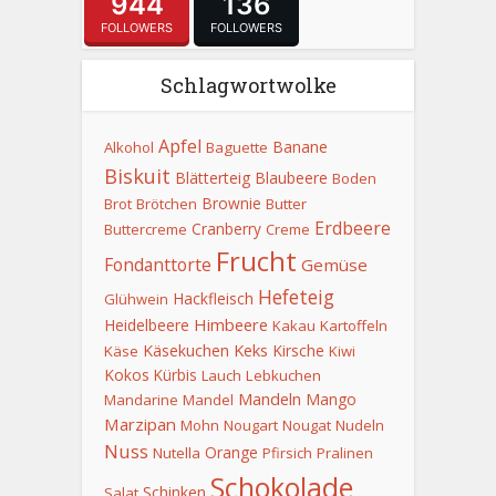
944
136
FOLLOWERS
FOLLOWERS
Schlagwortwolke
Apfel
Banane
Alkohol
Baguette
Biskuit
Blätterteig
Blaubeere
Boden
Brownie
Brot
Brötchen
Butter
Erdbeere
Cranberry
Buttercreme
Creme
Frucht
Fondanttorte
Gemüse
Hefeteig
Hackfleisch
Glühwein
Himbeere
Heidelbeere
Kakau
Kartoffeln
Keks
Käsekuchen
Kirsche
Käse
Kiwi
Kokos
Kürbis
Lauch
Lebkuchen
Mandeln
Mango
Mandarine
Mandel
Marzipan
Mohn
Nougart
Nougat
Nudeln
Nuss
Orange
Nutella
Pfirsich
Pralinen
Schokolade
Schinken
Salat