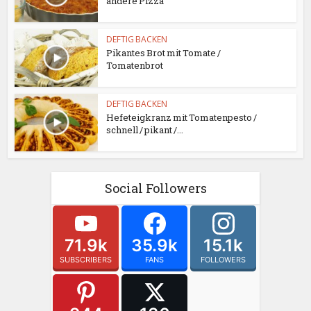
andere Pizza
DEFTIG BACKEN
Pikantes Brot mit Tomate /
Tomatenbrot
DEFTIG BACKEN
Hefeteigkranz mit Tomatenpesto /
schnell / pikant /...
Social Followers
71.9k
35.9k
15.1k
SUBSCRIBERS
FANS
FOLLOWERS