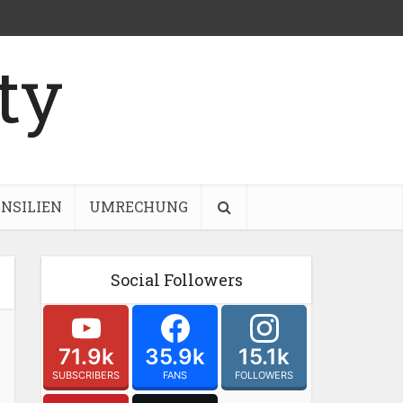
NSILIEN
UMRECHUNG
Social Followers
71.9k
35.9k
15.1k
SUBSCRIBERS
FANS
FOLLOWERS