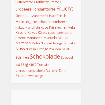
Cranberry
Buttercreme
Creme
Ei
Frucht
Erdbeere
Fondanttorte
Gemüse
Hackfleisch
Granatapfel
Hefeteig
Himbeere
Heidelbeere
Keks
Käsekuchen
Kakau
Kartoffeln
Käse
Kirsche
Kokos
Kürbis
Lauch
Lebkuchen
Mandeln
Mango
Limette
Mandarine
Marzipan
Mohn
Nougart
Nougat
Nudeln
Nuss
Orange
Nutella
Pralinen
Salat
Schokolade
Schinken
Streusel
Süssigkeit
Tomate
Vanille
Zimt
Umrechnungstabelle
Zitrone
Zwetschge