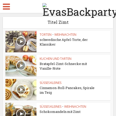
Titel Zimt
TORTEN
•
WEIHNACHTEN
schwedische Apfel-Torte, der
Klassiker
KUCHEN UND TARTEN
Bratapfel-Zimt-Schnecke mit
Vanille-Note
SÜSSES KLEINES
Cinnamon-Roll-Pancakes, Spirale
im Teig
SÜSSES KLEINES
•
WEIHNACHTEN
Schokomandeln mit Zimt