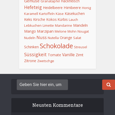
Gemüse
Hackfleisch
Granatapfel
Hefeteig
Himbeere
Heidelbeere
Honig
Käsekuchen
Karamell
Kartoffeln
Käse
Keks
Kirsche
Kokos
Kürbis
Lauch
Mandeln
Lebkuchen
Limette
Mandarine
Marzipan
Mango
Melone
Mohn
Nougat
Nuss
Orange
Nudeln
Nutella
Salat
Schokolade
Schinken
Streusel
Süssigkeit
Vanille
Tomate
Zimt
Zitrone
Zwetschge
Neusten Kommentare