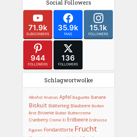
Social Followers
71.9k
35.9k
15.1k
SUBSCRIBERS
FANS
FOLLOWERS
944
136
FOLLOWERS
FOLLOWERS
Schlagwortwolke
Apfel
Banane
Alkohol
Ananas
Baguette
Biskuit
Blätterteig
Blaubeere
Boden
Brownie
Brot
Butter
Buttercreme
Erdbeere
Cranberry
Creme
Ei
Erdnüsse
Frucht
Fondanttorte
Figuren