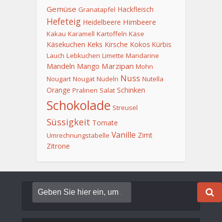
Gemüse
Hackfleisch
Granatapfel
Hefeteig
Himbeere
Heidelbeere
Kakau
Karamell
Kartoffeln
Käse
Keks
Käsekuchen
Kirsche
Kokos
Kürbis
Lauch
Lebkuchen
Limette
Mandarine
Mandeln
Marzipan
Mango
Mohn
Nuss
Nougart
Nougat
Nudeln
Nutella
Orange
Schinken
Pralinen
Salat
Schokolade
Streusel
Süssigkeit
Tomate
Vanille
Zimt
Umrechnungstabelle
Zitrone