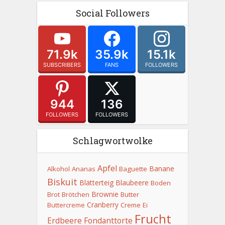
Social Followers
71.9k
35.9k
15.1k
SUBSCRIBERS
FANS
FOLLOWERS
944
136
FOLLOWERS
FOLLOWERS
Schlagwortwolke
Apfel
Banane
Alkohol
Ananas
Baguette
Biskuit
Blätterteig
Blaubeere
Boden
Brownie
Brot
Brötchen
Butter
Cranberry
Buttercreme
Creme
Ei
Frucht
Erdbeere
Fondanttorte