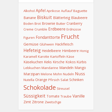
Apfel
Alkohol
Aprikose
Auflauf
Baguette
Biskuit
Banane
Blätterteig
Blaubeere
Brownie
Cranberry
Boden
Brot
Butter
Erdbeere
Creme
Crumble
Erdnüsse
Frucht
Fondanttorte
Figuren
Gemüse
Hackfleisch
Glühwein
Hefeteig
Himbeere
Heidelbeere
Honig
Karamell
Karotte
Kartoffeln
Käse
Keks
Käsekuchen
Kirsche
Kokos
Kürbis
Mandeln
Mango
Lebkuchen
Mandarine
Nuss
Marzipan
Melone
Mohn
Nudeln
Orange
Schinken
Nutella
Pfirsich
Salat
Schokolade
Streusel
Süssigkeit
Vanille
Tomate
Traube
Zimt
Zitrone
Zwetschge