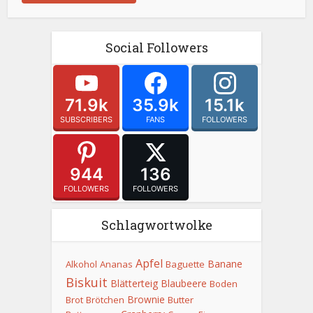
Social Followers
71.9k
35.9k
15.1k
SUBSCRIBERS
FANS
FOLLOWERS
944
136
FOLLOWERS
FOLLOWERS
Schlagwortwolke
Apfel
Banane
Alkohol
Ananas
Baguette
Biskuit
Blätterteig
Blaubeere
Boden
Brownie
Brot
Brötchen
Butter