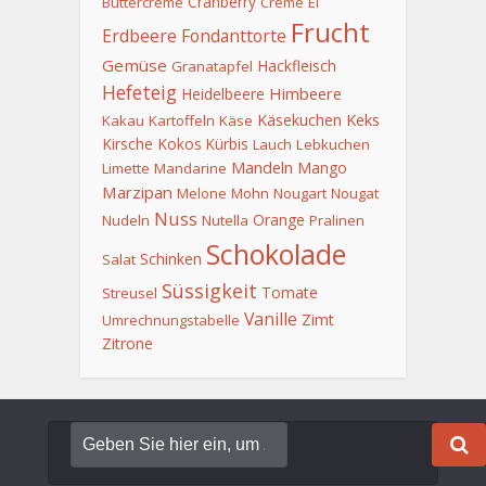
Cranberry
Buttercreme
Creme
Ei
Frucht
Erdbeere
Fondanttorte
Gemüse
Hackfleisch
Granatapfel
Hefeteig
Himbeere
Heidelbeere
Keks
Käsekuchen
Kakau
Kartoffeln
Käse
Kirsche
Kokos
Kürbis
Lauch
Lebkuchen
Mandeln
Mango
Limette
Mandarine
Marzipan
Melone
Mohn
Nougart
Nougat
Nuss
Orange
Nudeln
Nutella
Pralinen
Schokolade
Schinken
Salat
Süssigkeit
Tomate
Streusel
Vanille
Zimt
Umrechnungstabelle
Zitrone