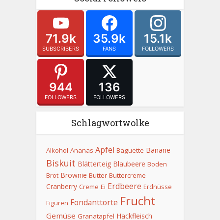
71.9k
35.9k
15.1k
SUBSCRIBERS
FANS
FOLLOWERS
944
136
FOLLOWERS
FOLLOWERS
Schlagwortwolke
Apfel
Banane
Alkohol
Ananas
Baguette
Biskuit
Blätterteig
Blaubeere
Boden
Brownie
Brot
Butter
Buttercreme
Erdbeere
Cranberry
Creme
Ei
Erdnüsse
Frucht
Fondanttorte
Figuren
Gemüse
Hackfleisch
Granatapfel