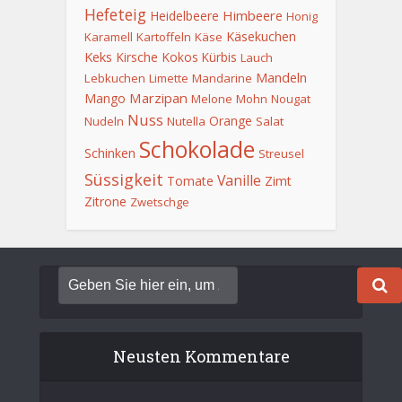
Hefeteig
Himbeere
Heidelbeere
Honig
Käsekuchen
Karamell
Kartoffeln
Käse
Keks
Kirsche
Kokos
Kürbis
Lauch
Mandeln
Lebkuchen
Limette
Mandarine
Marzipan
Mango
Melone
Mohn
Nougat
Nuss
Orange
Nudeln
Nutella
Salat
Schokolade
Schinken
Streusel
Süssigkeit
Vanille
Tomate
Zimt
Zitrone
Zwetschge
Neusten Kommentare