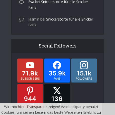
Eva
bei
Snickerstorte für alle Snicker
Fans
Jasmin
bei
Snickerstorte für alle Snicker
Fans
Social Followers
71.9k
35.9k
15.1k
SUBSCRIBERS
FANS
FOLLOWERS
944
136
FOLLOWERS
FOLLOWERS
Wir möchten Transparenz zeigen! evasbackparty benutzt
Cookies, um seinen Lesern das beste Webseiten-Erlebnis zu