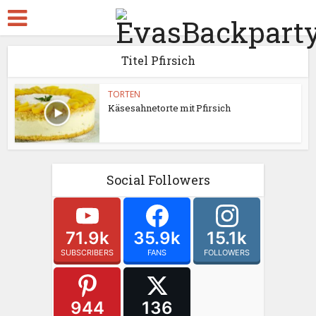
Titel Pfirsich
TORTEN
Käsesahnetorte mit Pfirsich
Social Followers
71.9k
35.9k
15.1k
SUBSCRIBERS
FANS
FOLLOWERS
944
136