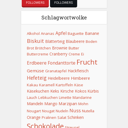
FOLLOWERS
FOLLOWERS
Schlagwortwolke
Apfel
Banane
Alkohol
Ananas
Baguette
Biskuit
Blätterteig
Blaubeere
Boden
Brownie
Brot
Brötchen
Butter
Cranberry
Buttercreme
Creme
Ei
Frucht
Erdbeere
Fondanttorte
Gemüse
Hackfleisch
Granatapfel
Hefeteig
Himbeere
Heidelbeere
Kakau
Karamell
Kartoffeln
Käse
Keks
Käsekuchen
Kirsche
Kokos
Kürbis
Lauch
Lebkuchen
Limette
Mandarine
Mandeln
Marzipan
Mango
Mohn
Nuss
Nougart
Nougat
Nudeln
Nutella
Orange
Schinken
Pralinen
Salat
Schokolade
Streusel