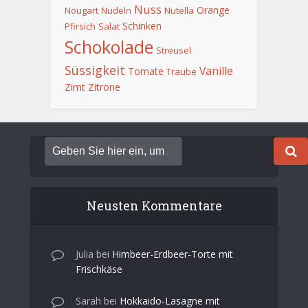
Nuss
Orange
Nougart
Nudeln
Nutella
Schinken
Pfirsich
Salat
Schokolade
Streusel
Süssigkeit
Vanille
Tomate
Traube
Zimt
Zitrone
Neusten Kommentare
Julia
bei
Himbeer-Erdbeer-Torte mit
Frischkäse
Sarah
bei
Hokkaido-Lasagne mit