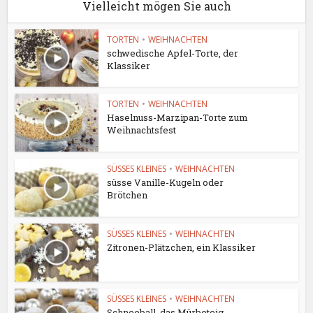
Vielleicht mögen Sie auch
TORTEN
•
WEIHNACHTEN
schwedische Apfel-Torte, der
Klassiker
TORTEN
•
WEIHNACHTEN
Haselnuss-Marzipan-Torte zum
Weihnachtsfest
SÜSSES KLEINES
•
WEIHNACHTEN
süsse Vanille-Kugeln oder
Brötchen
SÜSSES KLEINES
•
WEIHNACHTEN
Zitronen-Plätzchen, ein Klassiker
SÜSSES KLEINES
•
WEIHNACHTEN
Schneeball, das Mürbeteig-