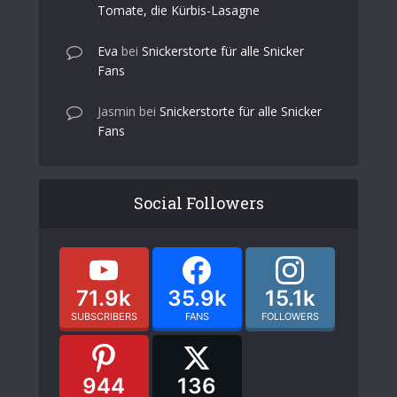
Tomate, die Kürbis-Lasagne
Eva
bei
Snickerstorte für alle Snicker
Fans
Jasmin
bei
Snickerstorte für alle Snicker
Fans
Social Followers
71.9k
35.9k
15.1k
SUBSCRIBERS
FANS
FOLLOWERS
944
136