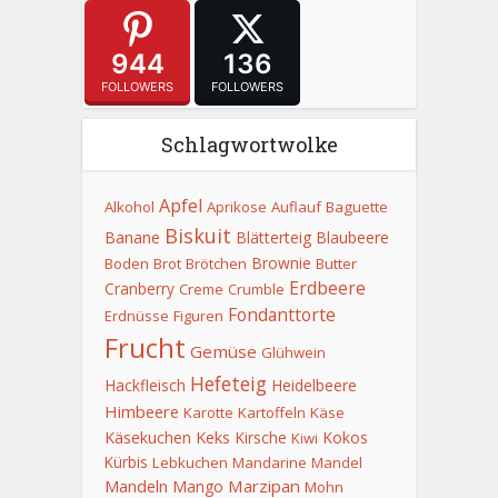
944
136
FOLLOWERS
FOLLOWERS
Schlagwortwolke
Apfel
Alkohol
Aprikose
Auflauf
Baguette
Biskuit
Banane
Blätterteig
Blaubeere
Brownie
Boden
Brot
Brötchen
Butter
Erdbeere
Cranberry
Creme
Crumble
Fondanttorte
Erdnüsse
Figuren
Frucht
Gemüse
Glühwein
Hefeteig
Hackfleisch
Heidelbeere
Himbeere
Karotte
Kartoffeln
Käse
Keks
Käsekuchen
Kirsche
Kokos
Kiwi
Kürbis
Lebkuchen
Mandarine
Mandel
Mandeln
Marzipan
Mango
Mohn