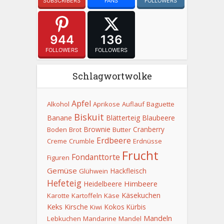
SUBSCRIBERS
FANS
FOLLOWERS
944
136
FOLLOWERS
FOLLOWERS
Schlagwortwolke
Apfel
Alkohol
Aprikose
Auflauf
Baguette
Biskuit
Banane
Blätterteig
Blaubeere
Brownie
Cranberry
Boden
Brot
Butter
Erdbeere
Creme
Crumble
Erdnüsse
Frucht
Fondanttorte
Figuren
Gemüse
Hackfleisch
Glühwein
Hefeteig
Himbeere
Heidelbeere
Käsekuchen
Karotte
Kartoffeln
Käse
Keks
Kirsche
Kokos
Kürbis
Kiwi
Mandeln
Lebkuchen
Mandarine
Mandel