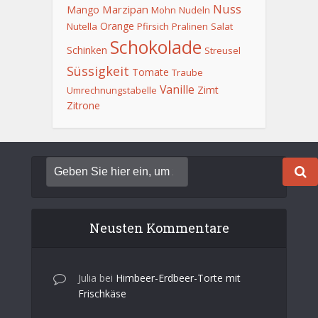
Nuss
Marzipan
Mango
Mohn
Nudeln
Orange
Nutella
Pfirsich
Pralinen
Salat
Schokolade
Schinken
Streusel
Süssigkeit
Tomate
Traube
Vanille
Zimt
Umrechnungstabelle
Zitrone
Neusten Kommentare
Julia
bei
Himbeer-Erdbeer-Torte mit
Frischkäse