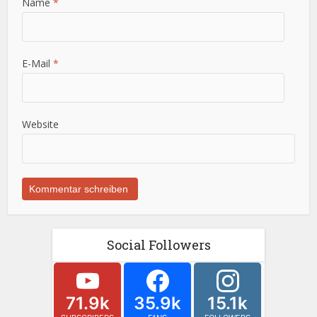
Name
*
E-Mail
*
Website
Social Followers
71.9k
35.9k
15.1k