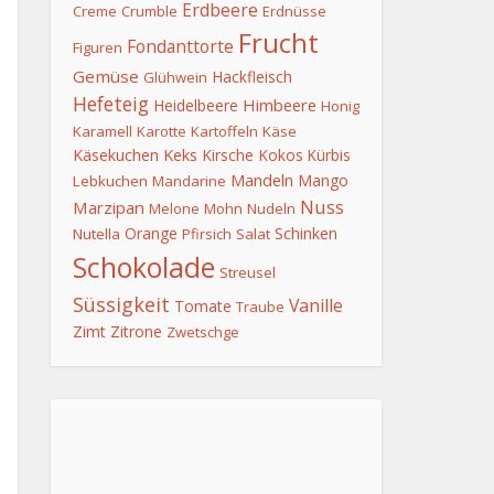
Erdbeere
Creme
Crumble
Erdnüsse
Frucht
Fondanttorte
Figuren
Gemüse
Hackfleisch
Glühwein
Hefeteig
Himbeere
Heidelbeere
Honig
Karamell
Karotte
Kartoffeln
Käse
Keks
Käsekuchen
Kirsche
Kokos
Kürbis
Mandeln
Mango
Lebkuchen
Mandarine
Nuss
Marzipan
Melone
Mohn
Nudeln
Orange
Schinken
Nutella
Pfirsich
Salat
Schokolade
Streusel
Süssigkeit
Vanille
Tomate
Traube
Zimt
Zitrone
Zwetschge