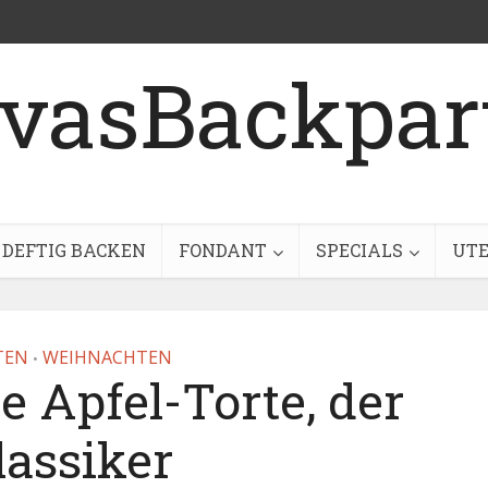
DEFTIG BACKEN
FONDANT
SPECIALS
UTE
TEN
WEIHNACHTEN
•
 Apfel-Torte, der
lassiker