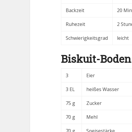
Backzeit
20 Mi
Ruhezeit
2 Stun
Schwierigkeitsgrad
leicht
Biskuit-Boden
3
Eier
3 EL
heißes Wasser
75 g
Zucker
70 g
Mehl
70 g
Speisestärke