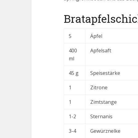
Bratapfelschic
5
Äpfel
400
Apfelsaft
ml
45 g
Speisestärke
1
Zitrone
1
Zimtstange
1-2
Sternanis
3-4
Gewürznelke