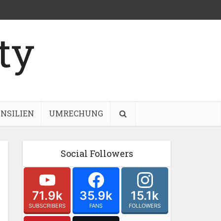
NSILIEN
UMRECHUNG
Social Followers
71.9k
35.9k
15.1k
SUBSCRIBERS
FANS
FOLLOWERS