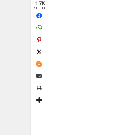
1.7K
GETEILT
FACEBOOK
499
WHATSAPP
56
PINTEREST
135
TWITTER
21
BLOGGER
14
EMAIL
47
PRINT
955