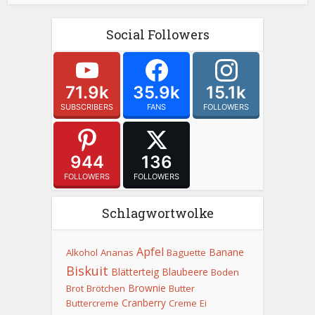
Social Followers
71.9k
35.9k
15.1k
SUBSCRIBERS
FANS
FOLLOWERS
944
136
FOLLOWERS
FOLLOWERS
Schlagwortwolke
Apfel
Banane
Alkohol
Ananas
Baguette
Biskuit
Blätterteig
Blaubeere
Boden
Brownie
Brot
Brötchen
Butter
Cranberry
Buttercreme
Creme
Ei