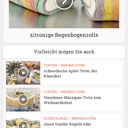
zitronige Regenbogenrolle
Vielleicht mögen Sie auch
TORTEN
•
WEIHNACHTEN
schwedische Apfel-Torte, der
Klassiker
TORTEN
•
WEIHNACHTEN
Haselnuss-Marzipan-Torte zum
Weihnachtsfest
SÜSSES KLEINES
•
WEIHNACHTEN
süsse Vanille-Kugeln oder