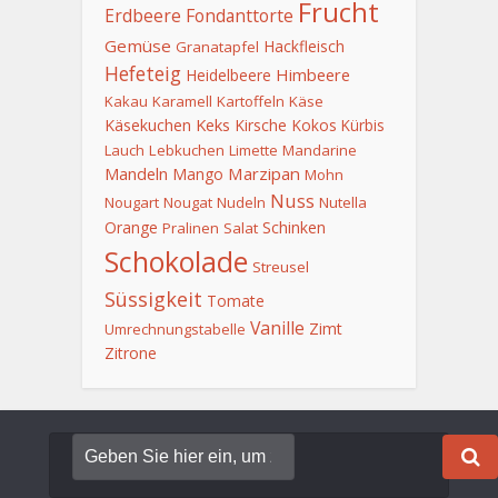
Frucht
Erdbeere
Fondanttorte
Gemüse
Hackfleisch
Granatapfel
Hefeteig
Himbeere
Heidelbeere
Kakau
Karamell
Kartoffeln
Käse
Keks
Käsekuchen
Kirsche
Kokos
Kürbis
Lauch
Lebkuchen
Limette
Mandarine
Mandeln
Marzipan
Mango
Mohn
Nuss
Nougart
Nougat
Nudeln
Nutella
Orange
Schinken
Pralinen
Salat
Schokolade
Streusel
Süssigkeit
Tomate
Vanille
Zimt
Umrechnungstabelle
Zitrone