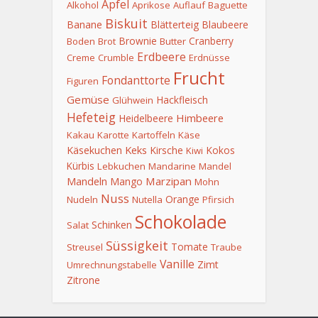
Apfel
Alkohol
Aprikose
Auflauf
Baguette
Biskuit
Banane
Blätterteig
Blaubeere
Brownie
Cranberry
Boden
Brot
Butter
Erdbeere
Creme
Crumble
Erdnüsse
Frucht
Fondanttorte
Figuren
Gemüse
Hackfleisch
Glühwein
Hefeteig
Himbeere
Heidelbeere
Kakau
Karotte
Kartoffeln
Käse
Keks
Käsekuchen
Kirsche
Kokos
Kiwi
Kürbis
Lebkuchen
Mandarine
Mandel
Mandeln
Marzipan
Mango
Mohn
Nuss
Orange
Nudeln
Nutella
Pfirsich
Schokolade
Schinken
Salat
Süssigkeit
Tomate
Streusel
Traube
Vanille
Zimt
Umrechnungstabelle
Zitrone