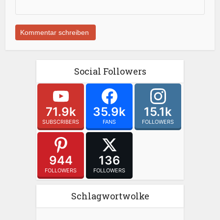
Social Followers
71.9k
35.9k
15.1k
SUBSCRIBERS
FANS
FOLLOWERS
944
136
FOLLOWERS
FOLLOWERS
Schlagwortwolke