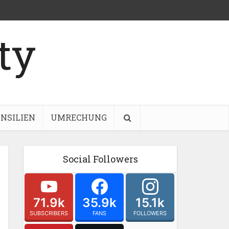
NSILIEN
UMRECHUNG
Social Followers
71.9k
35.9k
15.1k
SUBSCRIBERS
FANS
FOLLOWERS