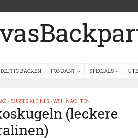
DEFTIG BACKEN
FONDANT
SPECIALS
UTE
AKE
SÜSSES KLEINES
WEIHNACHTEN
•
•
koskugeln (leckere
ralinen)