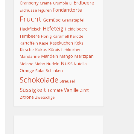
Erdbeere
Cranberry
Creme
Crumble
Ei
Fondanttorte
Erdnüsse
Figuren
Frucht
Gemüse
Granatapfel
Hefeteig
Hackfleisch
Heidelbeere
Himbeere
Honig
Karamell
Karotte
Keks
Käsekuchen
Kartoffeln
Käse
Kirsche
Kokos
Kürbis
Lebkuchen
Mandeln
Marzipan
Mango
Mandarine
Nuss
Melone
Mohn
Nudeln
Nutella
Orange
Schinken
Salat
Schokolade
Streusel
Süssigkeit
Vanille
Tomate
Zimt
Zitrone
Zwetschge