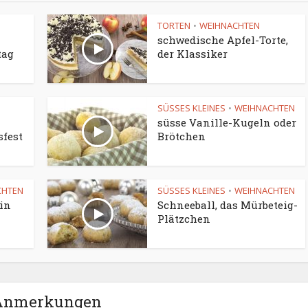
TORTEN
WEIHNACHTEN
•
schwedische Apfel-Torte,
tag
der Klassiker
SÜSSES KLEINES
WEIHNACHTEN
•
-
süsse Vanille-Kugeln oder
fest
Brötchen
CHTEN
SÜSSES KLEINES
WEIHNACHTEN
•
ein
Schneeball, das Mürbeteig-
Plätzchen
Anmerkungen