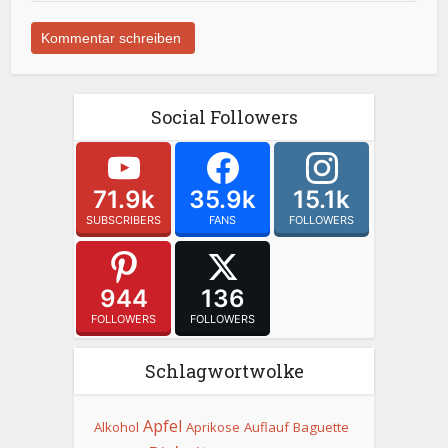
Social Followers
71.9k
35.9k
15.1k
SUBSCRIBERS
FANS
FOLLOWERS
944
136
FOLLOWERS
FOLLOWERS
Schlagwortwolke
Apfel
Alkohol
Aprikose
Auflauf
Baguette