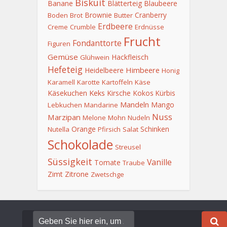
Biskuit
Banane
Blätterteig
Blaubeere
Brownie
Cranberry
Boden
Brot
Butter
Erdbeere
Creme
Crumble
Erdnüsse
Frucht
Fondanttorte
Figuren
Gemüse
Hackfleisch
Glühwein
Hefeteig
Himbeere
Heidelbeere
Honig
Karamell
Karotte
Kartoffeln
Käse
Keks
Käsekuchen
Kirsche
Kokos
Kürbis
Mandeln
Mango
Lebkuchen
Mandarine
Nuss
Marzipan
Melone
Mohn
Nudeln
Orange
Schinken
Nutella
Pfirsich
Salat
Schokolade
Streusel
Süssigkeit
Vanille
Tomate
Traube
Zimt
Zitrone
Zwetschge