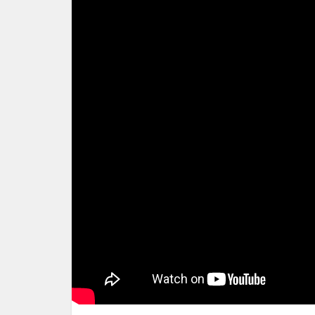
398
GETEILT
FACEBOOK
152
WHATSAPP
25
PINTEREST
17
TWITTER
3
BLOGGER
2
EMAIL
10
PRINT
178