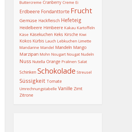
Cranberry
Buttercreme
Creme
Ei
Frucht
Erdbeere
Fondanttorte
Hefeteig
Gemüse
Hackfleisch
Himbeere
Heidelbeere
Kakau
Kartoffeln
Keks
Käsekuchen
Kirsche
Käse
Kiwi
Kokos
Kürbis
Lauch
Lebkuchen
Limette
Mandeln
Mango
Mandarine
Mandel
Marzipan
Mohn
Nougart
Nougat
Nudeln
Nuss
Orange
Nutella
Pralinen
Salat
Schokolade
Schinken
Streusel
Süssigkeit
Tomate
Vanille
Zimt
Umrechnungstabelle
Zitrone