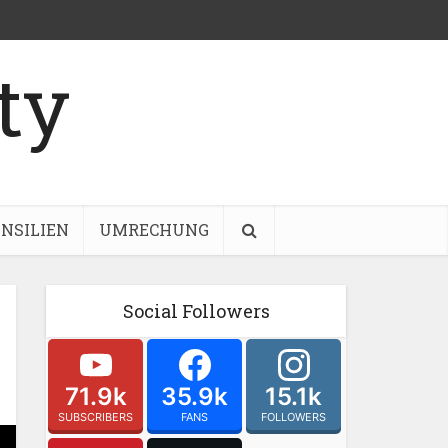
NSILIEN
UMRECHUNG
Social Followers
71.9k
35.9k
15.1k
SUBSCRIBERS
FANS
FOLLOWERS