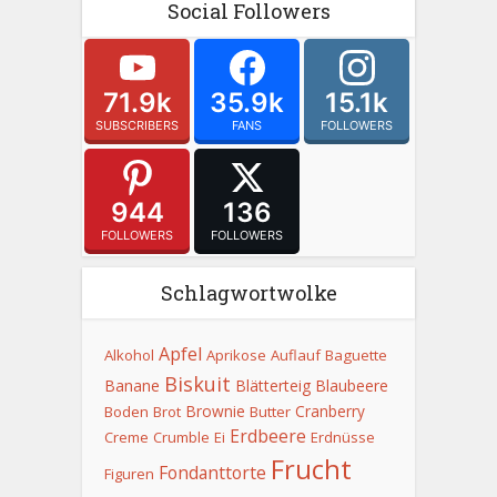
Social Followers
71.9k
35.9k
15.1k
SUBSCRIBERS
FANS
FOLLOWERS
944
136
FOLLOWERS
FOLLOWERS
Schlagwortwolke
Apfel
Alkohol
Aprikose
Auflauf
Baguette
Biskuit
Banane
Blätterteig
Blaubeere
Brownie
Cranberry
Boden
Brot
Butter
Erdbeere
Creme
Crumble
Ei
Erdnüsse
Frucht
Fondanttorte
Figuren