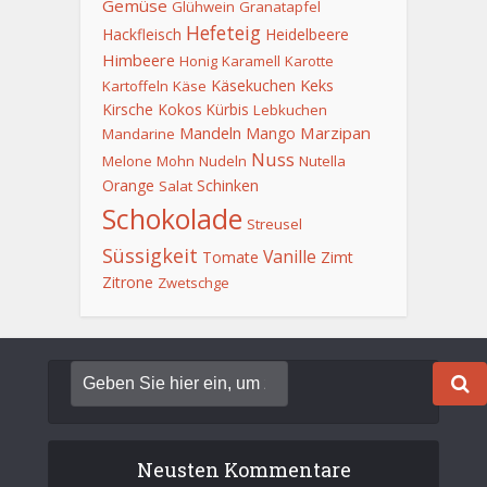
Gemüse
Glühwein
Granatapfel
Hefeteig
Hackfleisch
Heidelbeere
Himbeere
Honig
Karamell
Karotte
Keks
Käsekuchen
Kartoffeln
Käse
Kirsche
Kokos
Kürbis
Lebkuchen
Mandeln
Marzipan
Mango
Mandarine
Nuss
Melone
Mohn
Nudeln
Nutella
Orange
Schinken
Salat
Schokolade
Streusel
Süssigkeit
Vanille
Tomate
Zimt
Zitrone
Zwetschge
Neusten Kommentare