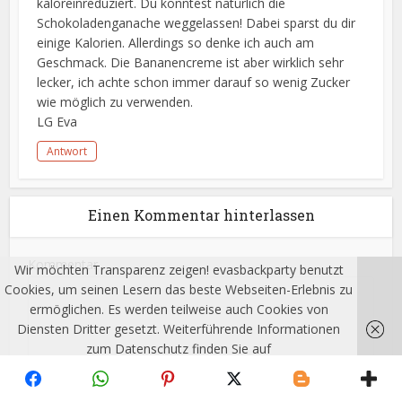
kaloreinreduziert. Du könntest natürlich die
Schokoladenganache weggelassen! Dabei sparst du dir
einige Kalorien. Allerdings so denke ich auch am
Geschmack. Die Bananencreme ist aber wirklich sehr
lecker, ich achte schon immer darauf so wenig Zucker
wie möglich zu verwenden.
LG Eva
Antwort
Einen Kommentar hinterlassen
Kommentar
Wir möchten Transparenz zeigen! evasbackparty benutzt
Cookies, um seinen Lesern das beste Webseiten-Erlebnis zu
ermöglichen. Es werden teilweise auch Cookies von
Diensten Dritter gesetzt. Weiterführende Informationen
zum Datenschutz finden Sie auf
http://evasbackparty.de/impressum/
Ich habe
verstanden!