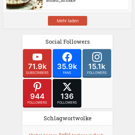
Boden „no bake“
Mehr laden
Social Followers
71.9k
35.9k
15.1k
SUBSCRIBERS
FANS
FOLLOWERS
944
136
FOLLOWERS
FOLLOWERS
Schlagwortwolke
Apfel
Alkohol
Ananas
Aprikose
Auflauf