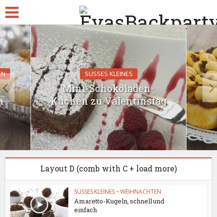
EN
SÜSSES KLEINES
Mini-Schokoladen-
n
Kuchen zu Valentinstag
Layout D (comb with C + load more)
SÜSSES KLEINES
•
WEIHNACHTEN
Amaretto-Kugeln, schnell und
einfach