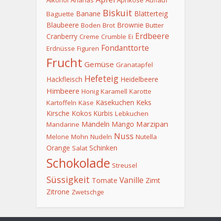
Biskuit
Banane
Blätterteig
Baguette
Blaubeere
Brownie
Boden
Brot
Butter
Erdbeere
Cranberry
Creme
Crumble
Ei
Fondanttorte
Erdnüsse
Figuren
Frucht
Gemüse
Granatapfel
Hefeteig
Hackfleisch
Heidelbeere
Himbeere
Honig
Karamell
Karotte
Keks
Käsekuchen
Kartoffeln
Käse
Kirsche
Kokos
Kürbis
Lebkuchen
Mandeln
Marzipan
Mango
Mandarine
Nuss
Melone
Mohn
Nudeln
Nutella
Orange
Schinken
Salat
Schokolade
Streusel
Süssigkeit
Vanille
Tomate
Zimt
Zitrone
Zwetschge