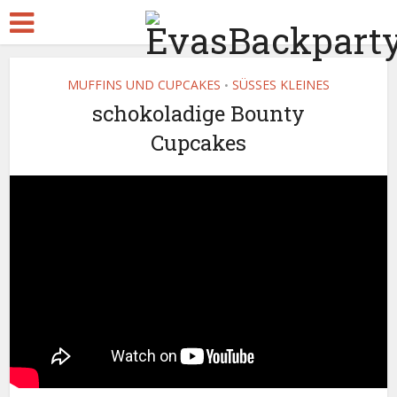
MUFFINS UND CUPCAKES
SÜSSES KLEINES
•
schokoladige Bounty
Cupcakes