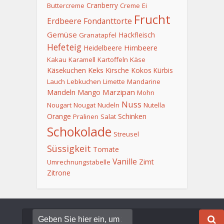
Cranberry
Buttercreme
Creme
Ei
Frucht
Erdbeere
Fondanttorte
Gemüse
Hackfleisch
Granatapfel
Hefeteig
Himbeere
Heidelbeere
Kakau
Karamell
Kartoffeln
Käse
Keks
Käsekuchen
Kirsche
Kokos
Kürbis
Lauch
Lebkuchen
Limette
Mandarine
Mandeln
Marzipan
Mango
Mohn
Nuss
Nougart
Nougat
Nudeln
Nutella
Orange
Schinken
Pralinen
Salat
Schokolade
Streusel
Süssigkeit
Tomate
Vanille
Zimt
Umrechnungstabelle
Zitrone