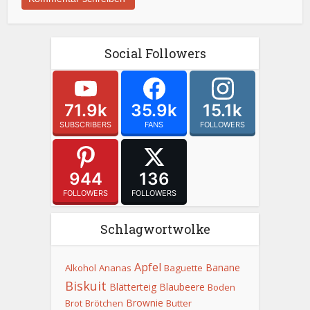
Social Followers
71.9k
35.9k
15.1k
SUBSCRIBERS
FANS
FOLLOWERS
944
136
FOLLOWERS
FOLLOWERS
Schlagwortwolke
Apfel
Banane
Alkohol
Ananas
Baguette
Biskuit
Blätterteig
Blaubeere
Boden
Brownie
Brot
Brötchen
Butter