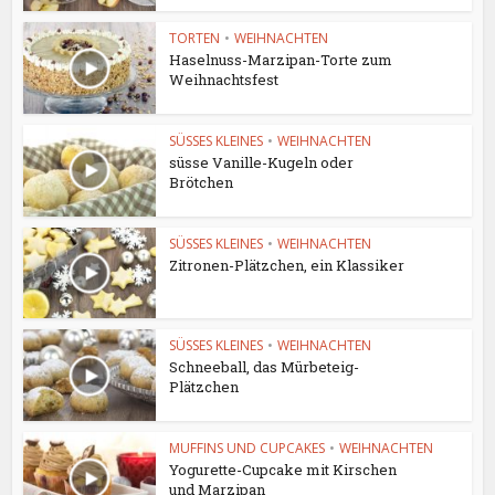
TORTEN
•
WEIHNACHTEN
Haselnuss-Marzipan-Torte zum
Weihnachtsfest
SÜSSES KLEINES
•
WEIHNACHTEN
süsse Vanille-Kugeln oder
Brötchen
SÜSSES KLEINES
•
WEIHNACHTEN
Zitronen-Plätzchen, ein Klassiker
SÜSSES KLEINES
•
WEIHNACHTEN
Schneeball, das Mürbeteig-
Plätzchen
MUFFINS UND CUPCAKES
•
WEIHNACHTEN
Yogurette-Cupcake mit Kirschen
und Marzipan