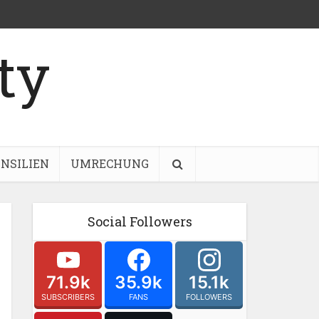
NSILIEN
UMRECHUNG
Social Followers
71.9k
35.9k
15.1k
SUBSCRIBERS
FANS
FOLLOWERS