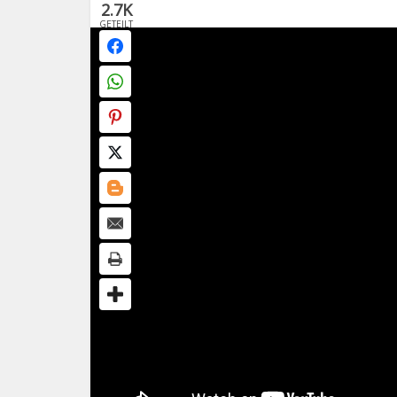
2.7K
GETEILT
FACEBOOK
172
WHATSAPP
147
PINTEREST
997
TWITTER
61
BLOGGER
43
EMAIL
63
PRINT
1.2K