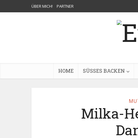
ÜBER MICH!
PARTNER
HOME
SÜSSES BACKEN
MU
Milka-He
Da