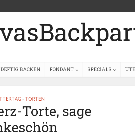
DEFTIG BACKEN
FONDANT
SPECIALS
UTE
TTERTAG
TORTEN
•
rz-Torte, sage
nkeschön