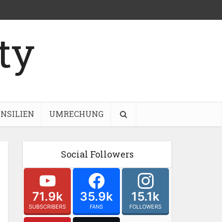
NSILIEN
UMRECHUNG
Social Followers
71.9k
35.9k
15.1k
SUBSCRIBERS
FANS
FOLLOWERS