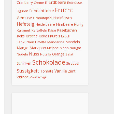
Erdbeere
Cranberry
Creme
Ei
Erdnüsse
Frucht
Fondanttorte
Figuren
Gemüse
Hackfleisch
Granatapfel
Hefeteig
Himbeere
Heidelbeere
Honig
Käsekuchen
Karamell
Kartoffeln
Käse
Keks
Kirsche
Kokos
Kürbis
Lauch
Mandeln
Lebkuchen
Limette
Mandarine
Marzipan
Mango
Melone
Mohn
Nougat
Nuss
Orange
Nudeln
Nutella
Salat
Schokolade
Schinken
Streusel
Süssigkeit
Vanille
Tomate
Zimt
Zitrone
Zwetschge