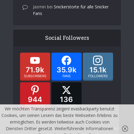
Jasmin
bei
Snickerstorte für alle Snicker
Fans
Social Followers
71.9k
35.9k
15.1k
SUBSCRIBERS
FANS
FOLLOWERS
944
136
FOLLOWERS
FOLLOWERS
Wir möchten Transparenz zeigen! evasbackparty benutzt
Cookies, um seinen Lesern das beste Webseiten-Erlebnis zu
ermöglichen. Es werden teilweise auch Cookies von
Diensten Dritter gesetzt. Weiterführende Informationen
Copyright © 2026. Created by Meks and evasbackparty. Powered by