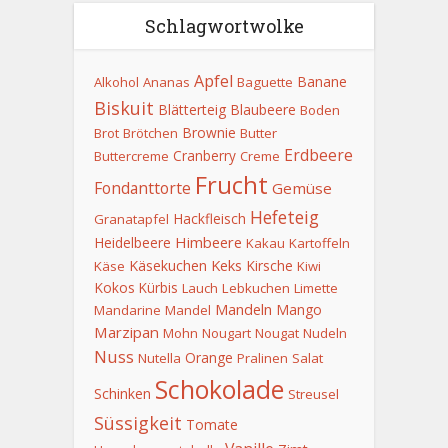
Schlagwortwolke
Apfel
Banane
Alkohol
Ananas
Baguette
Biskuit
Blätterteig
Blaubeere
Boden
Brownie
Brot
Brötchen
Butter
Erdbeere
Cranberry
Buttercreme
Creme
Frucht
Fondanttorte
Gemüse
Hefeteig
Hackfleisch
Granatapfel
Himbeere
Heidelbeere
Kakau
Kartoffeln
Keks
Käsekuchen
Kirsche
Käse
Kiwi
Kokos
Kürbis
Lauch
Lebkuchen
Limette
Mandeln
Mango
Mandarine
Mandel
Marzipan
Mohn
Nougart
Nougat
Nudeln
Nuss
Orange
Nutella
Pralinen
Salat
Schokolade
Schinken
Streusel
Süssigkeit
Tomate