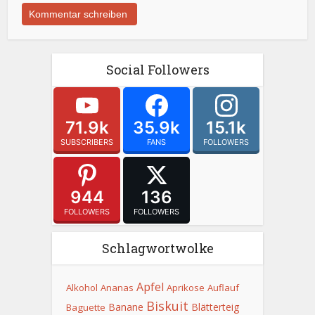
Social Followers
71.9k
35.9k
15.1k
SUBSCRIBERS
FANS
FOLLOWERS
944
136
FOLLOWERS
FOLLOWERS
Schlagwortwolke
Apfel
Alkohol
Ananas
Aprikose
Auflauf
Biskuit
Banane
Blätterteig
Baguette