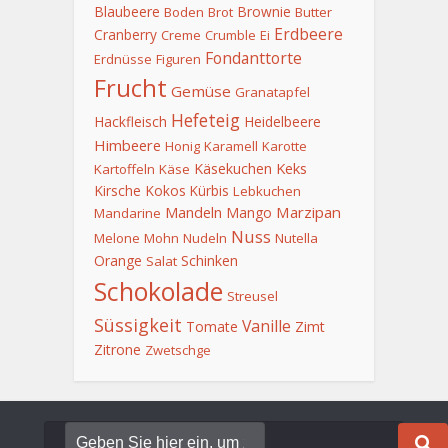
Blaubeere
Brownie
Boden
Brot
Butter
Erdbeere
Cranberry
Creme
Crumble
Ei
Fondanttorte
Erdnüsse
Figuren
Frucht
Gemüse
Granatapfel
Hefeteig
Hackfleisch
Heidelbeere
Himbeere
Honig
Karamell
Karotte
Keks
Käsekuchen
Kartoffeln
Käse
Kirsche
Kokos
Kürbis
Lebkuchen
Mandeln
Marzipan
Mango
Mandarine
Nuss
Melone
Mohn
Nudeln
Nutella
Orange
Schinken
Salat
Schokolade
Streusel
Süssigkeit
Vanille
Tomate
Zimt
Zitrone
Zwetschge