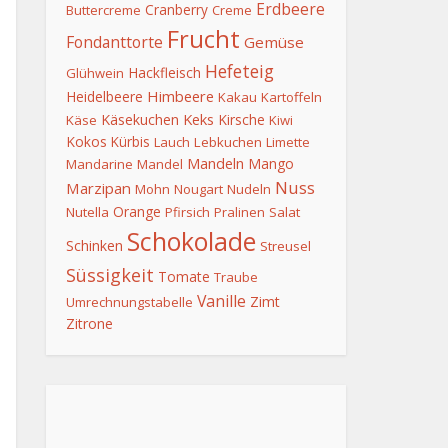
Erdbeere
Cranberry
Buttercreme
Creme
Frucht
Fondanttorte
Gemüse
Hefeteig
Hackfleisch
Glühwein
Himbeere
Heidelbeere
Kakau
Kartoffeln
Keks
Käsekuchen
Kirsche
Käse
Kiwi
Kokos
Kürbis
Lauch
Lebkuchen
Limette
Mandeln
Mango
Mandarine
Mandel
Nuss
Marzipan
Mohn
Nougart
Nudeln
Orange
Nutella
Pfirsich
Pralinen
Salat
Schokolade
Schinken
Streusel
Süssigkeit
Tomate
Traube
Vanille
Zimt
Umrechnungstabelle
Zitrone