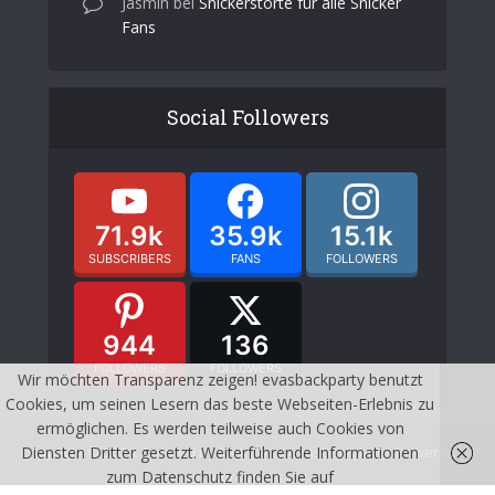
Jasmin
bei
Snickerstorte für alle Snicker
Fans
Social Followers
71.9k
35.9k
15.1k
SUBSCRIBERS
FANS
FOLLOWERS
944
136
FOLLOWERS
FOLLOWERS
Wir möchten Transparenz zeigen! evasbackparty benutzt
Cookies, um seinen Lesern das beste Webseiten-Erlebnis zu
ermöglichen. Es werden teilweise auch Cookies von
Diensten Dritter gesetzt. Weiterführende Informationen
Copyright © 2026. Created by Meks and evasbackparty. Powered by
zum Datenschutz finden Sie auf
wordpress.