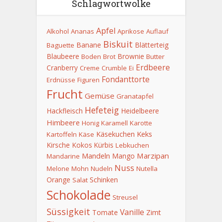
Schlagwortwolke
Apfel
Alkohol
Ananas
Aprikose
Auflauf
Biskuit
Banane
Blätterteig
Baguette
Blaubeere
Brownie
Boden
Brot
Butter
Erdbeere
Cranberry
Creme
Crumble
Ei
Fondanttorte
Erdnüsse
Figuren
Frucht
Gemüse
Granatapfel
Hefeteig
Hackfleisch
Heidelbeere
Himbeere
Honig
Karamell
Karotte
Keks
Käsekuchen
Kartoffeln
Käse
Kirsche
Kokos
Kürbis
Lebkuchen
Mandeln
Marzipan
Mango
Mandarine
Nuss
Melone
Mohn
Nudeln
Nutella
Orange
Schinken
Salat
Schokolade
Streusel
Süssigkeit
Vanille
Tomate
Zimt