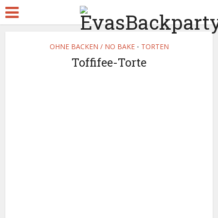
OHNE BACKEN / NO BAKE
TORTEN
•
Toffifee-Torte