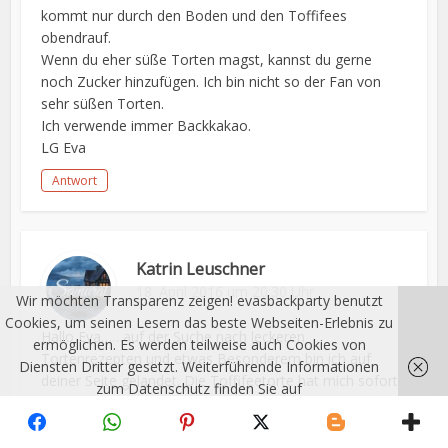
kommt nur durch den Boden und den Toffifees
obendrauf.
Wenn du eher süße Torten magst, kannst du gerne
noch Zucker hinzufügen. Ich bin nicht so der Fan von
sehr süßen Torten.
Ich verwende immer Backkakao.
LG Eva
Antwort
Katrin Leuschner
18. April 2016 um 20:30 Uhr
Wir möchten Transparenz zeigen! evasbackparty benutzt
Cookies, um seinen Lesern das beste Webseiten-Erlebnis zu
Hallo Eva……auf der Suche nach leckeren
ermöglichen. Es werden teilweise auch Cookies von
Tortenrezepten und etwas Besonderem bin ich auf
Diensten Dritter gesetzt. Weiterführende Informationen
deiner Seite gelandet. Die Toffifeetorte hat mich sofort
zum Datenschutz finden Sie auf
angelacht und ich habe sie zur Jugendweihe meines
http://evasbackparty.de/impressum/
Ich habe
Sohnes gemacht. Genau wie die Donauwellentorte.
verstanden!
Beides ist sofort gelungen und war mit Hilfe deiner