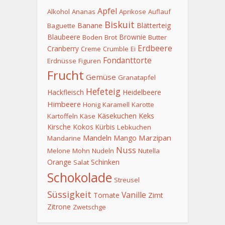
Apfel
Alkohol
Ananas
Aprikose
Auflauf
Biskuit
Banane
Blätterteig
Baguette
Blaubeere
Brownie
Boden
Brot
Butter
Erdbeere
Cranberry
Creme
Crumble
Ei
Fondanttorte
Erdnüsse
Figuren
Frucht
Gemüse
Granatapfel
Hefeteig
Hackfleisch
Heidelbeere
Himbeere
Honig
Karamell
Karotte
Keks
Käsekuchen
Kartoffeln
Käse
Kirsche
Kokos
Kürbis
Lebkuchen
Mandeln
Marzipan
Mango
Mandarine
Nuss
Melone
Mohn
Nudeln
Nutella
Orange
Schinken
Salat
Schokolade
Streusel
Süssigkeit
Vanille
Tomate
Zimt
Zitrone
Zwetschge