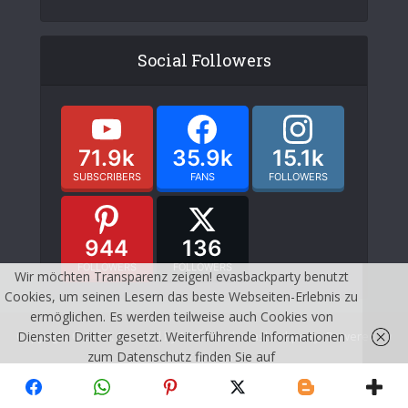
Social Followers
71.9k
35.9k
15.1k
SUBSCRIBERS
FANS
FOLLOWERS
944
136
FOLLOWERS
FOLLOWERS
Wir möchten Transparenz zeigen! evasbackparty benutzt
Cookies, um seinen Lesern das beste Webseiten-Erlebnis zu
ermöglichen. Es werden teilweise auch Cookies von
Diensten Dritter gesetzt. Weiterführende Informationen
Copyright © 2026. Created by Meks and evasbackparty. Powered by
zum Datenschutz finden Sie auf
wordpress.
http://evasbackparty.de/impressum/
Ich habe
KONTAKT
DATENSCHUTZ
IMPRESSUM
verstanden!