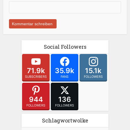
Social Followers
71.9k
35.9k
15.1k
SUBSCRIBERS
FANS
FOLLOWERS
944
136
FOLLOWERS
FOLLOWERS
Schlagwortwolke