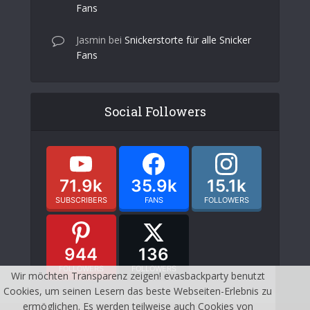
Fans
Jasmin
bei
Snickerstorte für alle Snicker
Fans
Social Followers
71.9k
35.9k
15.1k
SUBSCRIBERS
FANS
FOLLOWERS
944
136
FOLLOWERS
FOLLOWERS
Wir möchten Transparenz zeigen! evasbackparty benutzt
Cookies, um seinen Lesern das beste Webseiten-Erlebnis zu
ermöglichen. Es werden teilweise auch Cookies von