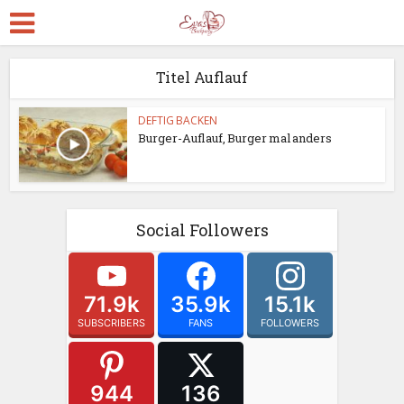
Titel Auflauf
DEFTIG BACKEN
Burger-Auflauf, Burger mal anders
Social Followers
71.9k
35.9k
15.1k
SUBSCRIBERS
FANS
FOLLOWERS
944
136