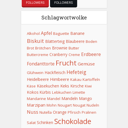
FOLLOWERS
FOLLOWERS
Schlagwortwolke
Apfel
Banane
Alkohol
Baguette
Biskuit
Blätterteig
Blaubeere
Boden
Brownie
Brot
Brötchen
Butter
Erdbeere
Cranberry
Buttercreme
Creme
Frucht
Fondanttorte
Gemüse
Hefeteig
Hackfleisch
Glühwein
Himbeere
Heidelbeere
Kakau
Kartoffeln
Keks
Käsekuchen
Kirsche
Käse
Kiwi
Kokos
Kürbis
Lebkuchen
Limette
Mandeln
Mango
Mandarine
Mandel
Marzipan
Mohn
Nougart
Nougat
Nudeln
Nuss
Orange
Nutella
Pfirsich
Pralinen
Schokolade
Schinken
Salat