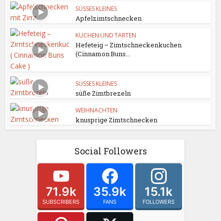
SÜSSES KLEINES
Apfelzimtschnecken
KUCHEN UND TARTEN
Hefeteig – Zimtschneckenkuchen
(Cinnamon Buns...
SÜSSES KLEINES
süße Zimtbrezeln
WEIHNACHTEN
knusprige Zimtschnecken
Social Followers
71.9k
35.9k
15.1k
SUBSCRIBERS
FANS
FOLLOWERS