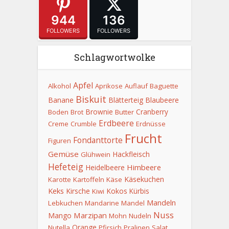
944
136
FOLLOWERS
FOLLOWERS
Schlagwortwolke
Apfel
Alkohol
Aprikose
Auflauf
Baguette
Biskuit
Banane
Blätterteig
Blaubeere
Brownie
Cranberry
Boden
Brot
Butter
Erdbeere
Creme
Crumble
Erdnüsse
Frucht
Fondanttorte
Figuren
Gemüse
Hackfleisch
Glühwein
Hefeteig
Himbeere
Heidelbeere
Käsekuchen
Karotte
Kartoffeln
Käse
Keks
Kirsche
Kokos
Kürbis
Kiwi
Mandeln
Lebkuchen
Mandarine
Mandel
Nuss
Marzipan
Mango
Mohn
Nudeln
Orange
Nutella
Pfirsich
Pralinen
Salat