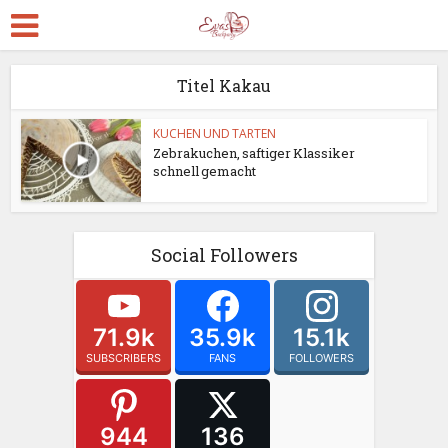
Titel Kakau
KUCHEN UND TARTEN
Zebrakuchen, saftiger Klassiker
schnell gemacht
Social Followers
71.9k
35.9k
15.1k
SUBSCRIBERS
FANS
FOLLOWERS
944
136