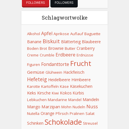
FOLLOWERS
FOLLOWERS
Schlagwortwolke
Apfel
Alkohol
Aprikose
Auflauf
Baguette
Biskuit
Banane
Blätterteig
Blaubeere
Brownie
Cranberry
Boden
Brot
Butter
Erdbeere
Creme
Crumble
Erdnüsse
Frucht
Fondanttorte
Figuren
Gemüse
Hackfleisch
Glühwein
Hefeteig
Himbeere
Heidelbeere
Käsekuchen
Karotte
Kartoffeln
Käse
Keks
Kirsche
Kokos
Kürbis
Kiwi
Mandeln
Lebkuchen
Mandarine
Mandel
Nuss
Marzipan
Mango
Mohn
Nudeln
Orange
Nutella
Pfirsich
Pralinen
Salat
Schokolade
Schinken
Streusel