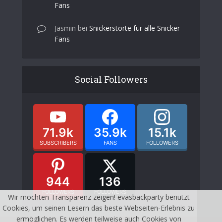
Fans
Jasmin
bei
Snickerstorte für alle Snicker
Fans
Social Followers
71.9k
35.9k
15.1k
SUBSCRIBERS
FANS
FOLLOWERS
944
136
FOLLOWERS
FOLLOWERS
Wir möchten Transparenz zeigen! evasbackparty benutzt
Cookies, um seinen Lesern das beste Webseiten-Erlebnis zu
ermöglichen. Es werden teilweise auch Cookies von