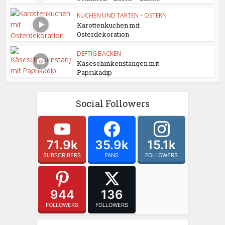
KUCHEN UND TARTEN
•
OSTERN
Karottenkuchen mit
Osterdekoration
DEFTIG BACKEN
Käseschinkenstangen mit
Paprikadip
Social Followers
71.9k
35.9k
15.1k
SUBSCRIBERS
FANS
FOLLOWERS
944
136
FOLLOWERS
FOLLOWERS