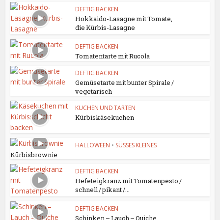
DEFTIG BACKEN
Hokkaido-Lasagne mit Tomate,
die Kürbis-Lasagne
DEFTIG BACKEN
Tomatentarte mit Rucola
DEFTIG BACKEN
Gemüsetarte mit bunter Spirale /
vegetarisch
KUCHEN UND TARTEN
Kürbiskäsekuchen
HALLOWEEN
•
SÜSSES KLEINES
Kürbisbrownie
DEFTIG BACKEN
Hefeteigkranz mit Tomatenpesto /
schnell / pikant /...
DEFTIG BACKEN
Schinken – Lauch – Quiche