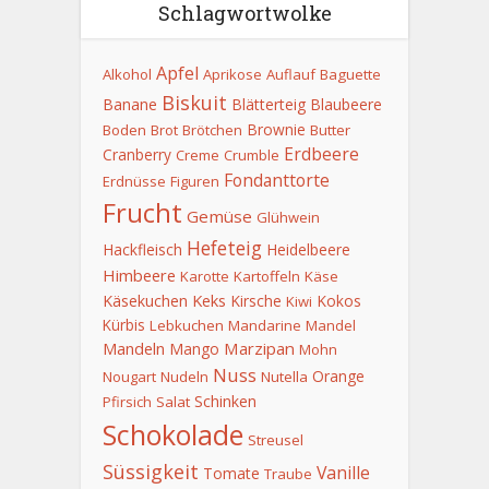
Schlagwortwolke
Apfel
Alkohol
Aprikose
Auflauf
Baguette
Biskuit
Banane
Blätterteig
Blaubeere
Brownie
Boden
Brot
Brötchen
Butter
Erdbeere
Cranberry
Creme
Crumble
Fondanttorte
Erdnüsse
Figuren
Frucht
Gemüse
Glühwein
Hefeteig
Hackfleisch
Heidelbeere
Himbeere
Karotte
Kartoffeln
Käse
Keks
Käsekuchen
Kirsche
Kokos
Kiwi
Kürbis
Lebkuchen
Mandarine
Mandel
Mandeln
Marzipan
Mango
Mohn
Nuss
Orange
Nougart
Nudeln
Nutella
Schinken
Pfirsich
Salat
Schokolade
Streusel
Süssigkeit
Vanille
Tomate
Traube