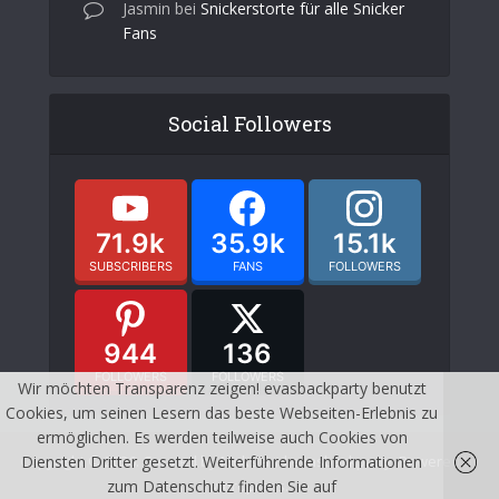
Jasmin
bei
Snickerstorte für alle Snicker
Fans
Social Followers
71.9k
35.9k
15.1k
SUBSCRIBERS
FANS
FOLLOWERS
944
136
FOLLOWERS
FOLLOWERS
Wir möchten Transparenz zeigen! evasbackparty benutzt
Cookies, um seinen Lesern das beste Webseiten-Erlebnis zu
ermöglichen. Es werden teilweise auch Cookies von
Copyright © 2026. Created by Meks and evasbackparty. Powered by
Diensten Dritter gesetzt. Weiterführende Informationen
wordpress.
zum Datenschutz finden Sie auf