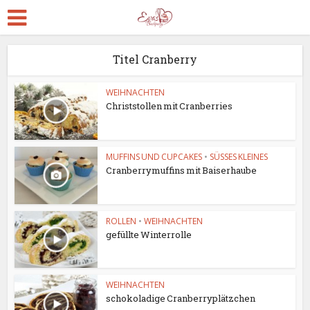
Titel Cranberry
WEIHNACHTEN
Christstollen mit Cranberries
MUFFINS UND CUPCAKES
•
SÜSSES KLEINES
Cranberrymuffins mit Baiserhaube
ROLLEN
•
WEIHNACHTEN
gefüllte Winterrolle
WEIHNACHTEN
schokoladige Cranberryplätzchen