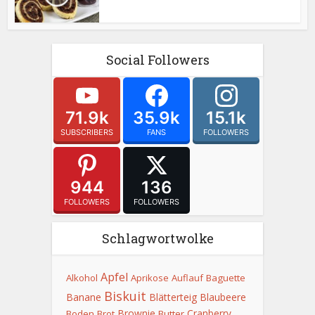
Social Followers
71.9k
35.9k
15.1k
SUBSCRIBERS
FANS
FOLLOWERS
944
136
FOLLOWERS
FOLLOWERS
Schlagwortwolke
Apfel
Alkohol
Aprikose
Auflauf
Baguette
Biskuit
Banane
Blätterteig
Blaubeere
Brownie
Cranberry
Boden
Brot
Butter