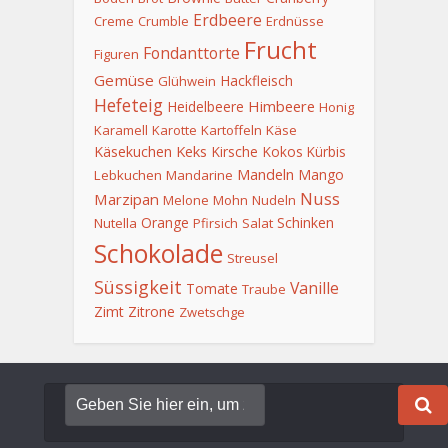
Erdbeere
Creme
Crumble
Erdnüsse
Frucht
Fondanttorte
Figuren
Gemüse
Hackfleisch
Glühwein
Hefeteig
Himbeere
Heidelbeere
Honig
Karamell
Karotte
Kartoffeln
Käse
Keks
Käsekuchen
Kirsche
Kokos
Kürbis
Mandeln
Mango
Lebkuchen
Mandarine
Nuss
Marzipan
Melone
Mohn
Nudeln
Orange
Schinken
Nutella
Pfirsich
Salat
Schokolade
Streusel
Süssigkeit
Vanille
Tomate
Traube
Zimt
Zitrone
Zwetschge