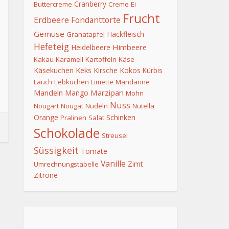
Cranberry
Buttercreme
Creme
Ei
Frucht
Erdbeere
Fondanttorte
Gemüse
Hackfleisch
Granatapfel
Hefeteig
Himbeere
Heidelbeere
Kakau
Karamell
Kartoffeln
Käse
Keks
Käsekuchen
Kirsche
Kokos
Kürbis
Lauch
Lebkuchen
Limette
Mandarine
Mandeln
Marzipan
Mango
Mohn
Nuss
Nougart
Nougat
Nudeln
Nutella
Orange
Schinken
Pralinen
Salat
Schokolade
Streusel
Süssigkeit
Tomate
Vanille
Zimt
Umrechnungstabelle
Zitrone