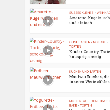
SÜSSES KLEINES
WEIHNA
•
Amaretto-Kugeln, sch
und einfach
OHNE BACKEN / NO BAKE
•
TORTEN
Kinder-Country-Torte
knusprig, cremig
KUCHEN UND TARTEN
Maulwurfkuchen, die
inneren Werte zählen
MUTTERTAG
OHNE BACKE
•
BAKE
TORTEN
•