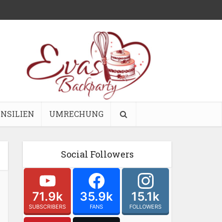
NSILIEN
UMRECHUNG
Social Followers
71.9k
35.9k
15.1k
SUBSCRIBERS
FANS
FOLLOWERS