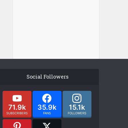
Social Followers
71.9k
35.9k
15.1k
SUBSCRIBERS
FANS
FOLLOWERS